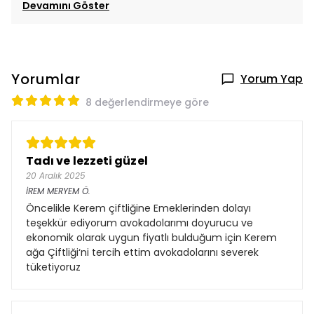
Devamını Göster
Yorumlar
Yorum Yap
8 değerlendirmeye göre
Tadı ve lezzeti güzel
20 Aralık 2025
İREM MERYEM
Ö.
Öncelikle Kerem çiftliğine Emeklerinden dolayı
teşekkür ediyorum avokadolarımı doyurucu ve
ekonomik olarak uygun fiyatlı bulduğum için Kerem
ağa Çiftliği‘ni tercih ettim avokadolarını severek
tüketiyoruz