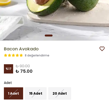
Bacon Avokado
8 değerlendirme
₺ 90.00
%
17
₺ 75.00
Adet
1 Adet
15 Adet
20 Adet