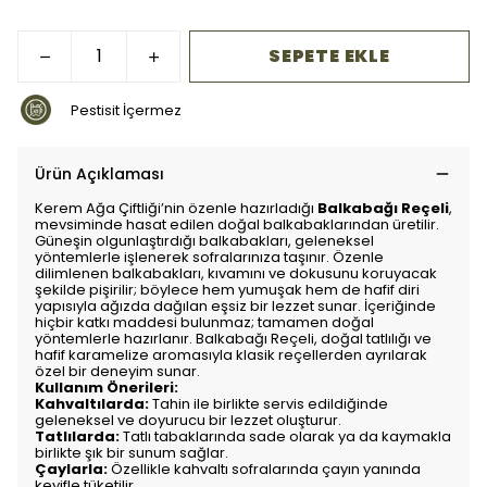
SEPETE EKLE
Pestisit İçermez
Ürün Açıklaması
Kerem Ağa Çiftliği’nin özenle hazırladığı
Balkabağı Reçeli
,
mevsiminde hasat edilen doğal balkabaklarından üretilir.
Güneşin olgunlaştırdığı balkabakları, geleneksel
yöntemlerle işlenerek sofralarınıza taşınır. Özenle
dilimlenen balkabakları, kıvamını ve dokusunu koruyacak
şekilde pişirilir; böylece hem yumuşak hem de hafif diri
yapısıyla ağızda dağılan eşsiz bir lezzet sunar. İçeriğinde
hiçbir katkı maddesi bulunmaz; tamamen doğal
yöntemlerle hazırlanır. Balkabağı Reçeli, doğal tatlılığı ve
hafif karamelize aromasıyla klasik reçellerden ayrılarak
özel bir deneyim sunar.
Kullanım Önerileri:
Kahvaltılarda:
Tahin ile birlikte servis edildiğinde
geleneksel ve doyurucu bir lezzet oluşturur.
Tatlılarda:
Tatlı tabaklarında sade olarak ya da kaymakla
birlikte şık bir sunum sağlar.
Çaylarla:
Özellikle kahvaltı sofralarında çayın yanında
keyifle tüketilir.