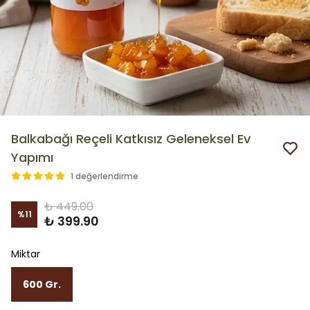
Balkabağı Reçeli Katkısız Geleneksel Ev
Yapımı
1 değerlendirme
₺ 449.00
%
11
₺ 399.90
Miktar
600 Gr.