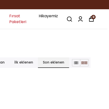
Fırsat
Hikayemiz
0
Paketleri
lan
İlk eklenen
Son eklenen