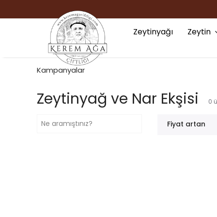
2500TL VE ÜZERİ ÜCRETSİZ 
Zeytinyağı
Zeytin
Kampanyalar
Zeytinyağ ve Nar Ekşisi
0
ü
Fiyat artan