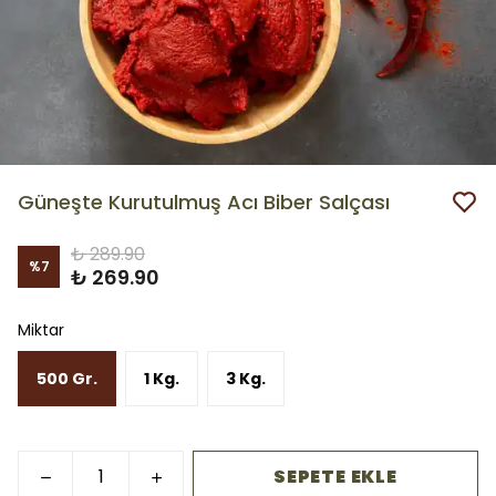
Güneşte Kurutulmuş Acı Biber Salçası
₺ 289.90
%
7
₺ 269.90
Miktar
500 Gr.
1 Kg.
3 Kg.
SEPETE EKLE