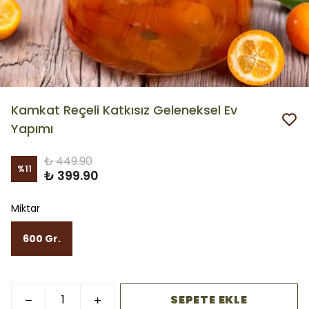
Kamkat Reçeli Katkısız Geleneksel Ev
Yapımı
₺ 449.90
%
11
₺ 399.90
Miktar
600 Gr.
SEPETE EKLE